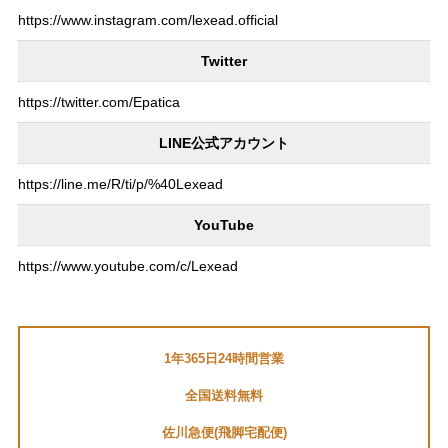
https://www.instagram.com/lexead.official
Twitter
https://twitter.com/Epatica
LINE公式アカウント
https://line.me/R/ti/p/%40Lexead
YouTube
https://www.youtube.com/c/Lexead
1年365日24時間営業
全国送料無料
佐川急便(飛脚宅配便)