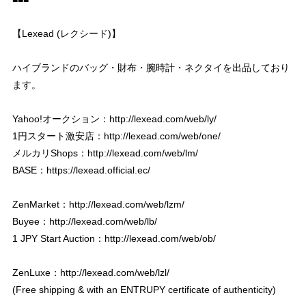
【Lexead (レクシード)】
ハイブランドのバッグ・財布・腕時計・ネクタイを出品しており
ます。
Yahoo!オークション：
http://lexead.com/web/ly/
1円スタート激安店：
http://lexead.com/web/one/
メルカリShops：
http://lexead.com/web/lm/
BASE：
https://lexead.official.ec/
ZenMarket：
http://lexead.com/web/lzm/
Buyee：
http://lexead.com/web/lb/
1 JPY Start Auction：
http://lexead.com/web/ob/
ZenLuxe：
http://lexead.com/web/lzl/
(Free shipping & with an ENTRUPY certificate of authenticity)