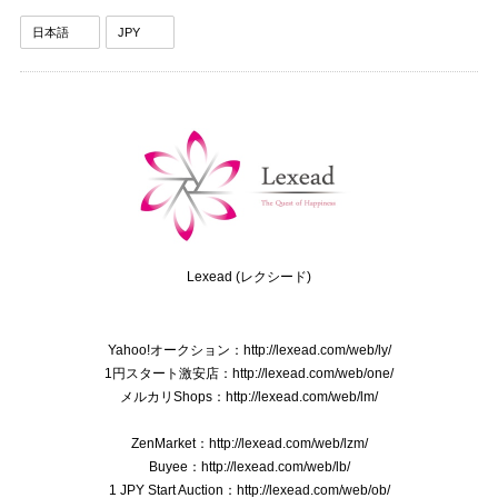
Lexead (レクシード)
Yahoo!オークション：http://lexead.com/web/ly/
1円スタート激安店：http://lexead.com/web/one/
メルカリShops：http://lexead.com/web/lm/
ZenMarket：http://lexead.com/web/lzm/
Buyee：http://lexead.com/web/lb/
1 JPY Start Auction：http://lexead.com/web/ob/