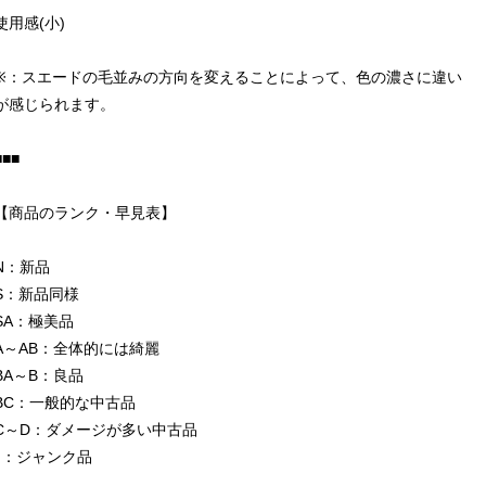
使用感(小)
※：スエードの毛並みの方向を変えることによって、色の濃さに違い
が感じられます。
■■■
【商品のランク・早見表】
N：新品
S：新品同様
SA：極美品
A～AB：全体的には綺麗
BA～B：良品
BC：一般的な中古品
C～D：ダメージが多い中古品
J：ジャンク品