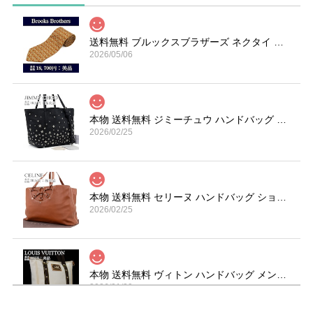
送料無料 ブルックスブラザーズ ネクタイ シルク オーカー 赤 ライトグレー ブランド 楽器 ホルン 総柄 マーク 珍しい おしゃれ 綺麗 N606
2026/05/06
本物 送料無料 ジミーチュウ ハンドバッグ トートバッグ レディース サシャ S 黒 ブラック 珍しい Y2K 00s 星 スター ロゴ 鞄 バック A870
2026/02/25
本物 送料無料 セリーヌ ハンドバッグ ショルダーバッグ メンズ レディース 茶色 ブラウン 肩掛け 通勤 大きめ マカダム 革 鞄 バック I267
2026/02/25
本物 送料無料 ヴィトン ハンドバッグ メンズ レディース カバMM アンティグア 白 ダークブラウン A4対応 ロゴ スタッズ 革 鞄 バック E454
2026/01/29