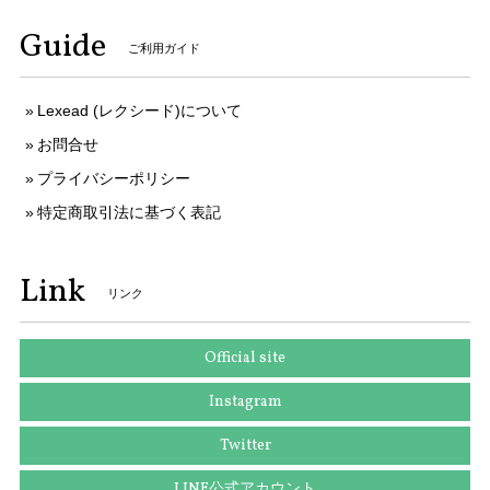
ご購入いただきましてありがとうございます。
Guide
そのように言っていただけましてとても嬉しく
ご利用ガイド
存じます。 お客様のお言葉がとても励みになり
ます。 ご丁寧なお取引をしていただきましてあ
りがとうございます。 今後ともなにとぞよろし
Lexead (レクシード)について
くお願いいたします。
お問合せ
プライバシーポリシー
特定商取引法に基づく表記
送料無料 セイコー 腕時計 ソーラー電波 レディース 1B22-0CV0 SWFH126 白 ピンクホワイト ピンクゴールド トノー型 ロゴ ブランド X183
2025/10/10
Link
リンク
本物 送料無料 ヴィトン 長財布 ラウンドファスナー 新品同様 レディース ジッピーウォレット アンプラント チェリーベリー 紫 LVロゴ 人気 H051
Official site
2025/09/25
Instagram
Twitter
送料無料 ディオール ネクタイ ワイドタイ シルク 黄色 イエロー グレー 紫色 ビジネス カジュアル ブランド 鍵 植物 フランス製 綺麗 N516
LINE公式アカウント
2025/09/03