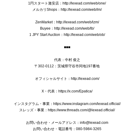
1円スタート激安店：http://lexead.com/web/one/
メルカリShops：http://lexead.com/web/lm/
ZenMarket：http://lexead.com/web/lzm/
本物 送料無料 オールドグッチ ショルダーバッグ メンズ レディース クロコダイル型押しレザー 黒 斜め掛け GGロゴ マーク 鞄 バック E410
Buyee：http://lexead.com/web/lb/
2025/07/15
1 JPY Start Auction：http://lexead.com/web/ob/
■■■
送料無料 ブローバ 腕時計 新品同様 メンズ ダイバーズ クオーツ PRECISIONIST プレシジョニスト 98B142 ブラック 黒 ロゴ レア 綺麗 Q041
代表：中村 俊之
2025/01/09
〒302-0112：茨城県守谷市同地197番地
オフィシャルサイト：http://lexead.com/
X・代表：https://x.com/Epatica/
本物 送料無料 プラダ 2WAYショルダーバッグ ハンドバッグ レディース デニム カナパ Mサイズ 青 ブルー 斜め掛け 三角ロゴ ビジュー B244
2024/12/28
インスタグラム・事業：https://www.instagram.com/lexead.official/
スレッズ・事業：https://www.threads.com/@lexead.official/
綺麗な商品、綺麗な梱包ありがとうございました^ ^ 安心し
て購入できます。 欲しい商品と出会えた際はまたよろしくお
お問い合わせ・メールアドレス：
info@lexead.com
願いします‼︎
お問い合わせ・電話番号：080-5984-3265