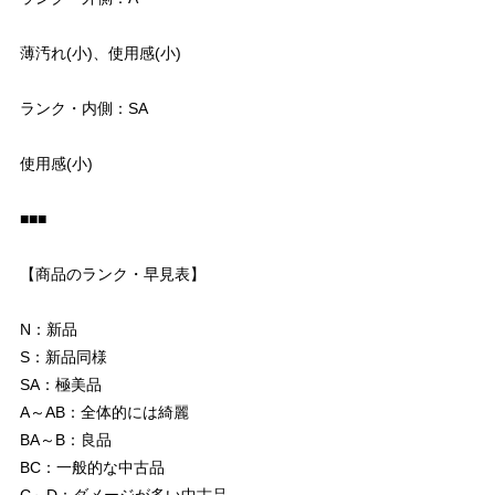
薄汚れ(小)、使用感(小)
ランク・内側：SA
使用感(小)
■■■
【商品のランク・早見表】
N：新品
S：新品同様
SA：極美品
A～AB：全体的には綺麗
BA～B：良品
BC：一般的な中古品
C～D：ダメージが多い中古品