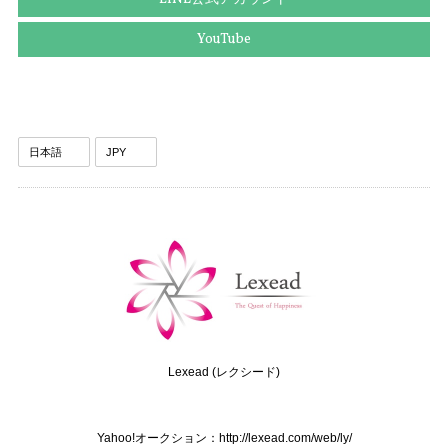
YouTube
送料無料 グッチ ネクタイ ワイドタイ シルク 黄色 青 ブルー ビジネス カジュアル ブランド ホースビット 珍しい おしゃれ 人気 綺麗 N639
2025/09/03
送料無料 ディオール ネクタイ シルク ブラウン カーキー グリーングレー ビジネス 葉 リーフ 植物 ブランド 珍しい おしゃれ 綺麗 N576
2025/09/03
送料無料 バーバリー ネクタイ レギュラータイ 新品同様 シルク アイボリー グレーベージュ 青 茶色 ビジネス ペイズリー 光沢 珍しい P075
2025/08/28
Lexead (レクシード)
送料無料 フェラガモ ネクタイ メンズ シルク 赤 レッド ビジネス カジュアル 花 フラワー 植物 ブランド おしゃれ イタリア製 綺麗 P118
Yahoo!オークション：http://lexead.com/web/ly/
2025/08/21