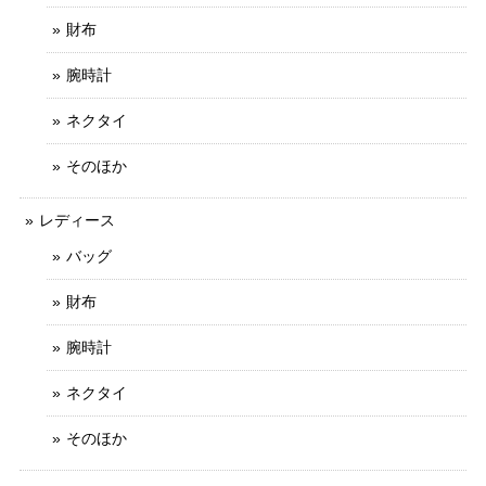
財布
不明な点や質問にも迅速かつご丁寧に対応していただける信
用のできるお店です。
腕時計
ご丁寧なお取引をしていただきましてありがと
ネクタイ
うございます。 とても信頼できるお客様で、安
心してお取引ができました。 お力になれること
そのほか
がございましたら、お気軽にメッセージをお寄
せいただけましたら幸いでございます。 今後と
レディース
もなにとぞよろしくお願いいたします。
バッグ
財布
送料無料 シチズン 腕時計 レディース エクシード 4422-E42797 ゴールド オーバル型 12Pダイヤ ヴィンテージ ロゴ 小さめ ブランド X379
腕時計
2025/10/20
ネクタイ
写真と説明文通りの綺麗なお品でした 予備コマでのバンドサ
イズ調整にも応じていただき、ありがとうございます
そのほか