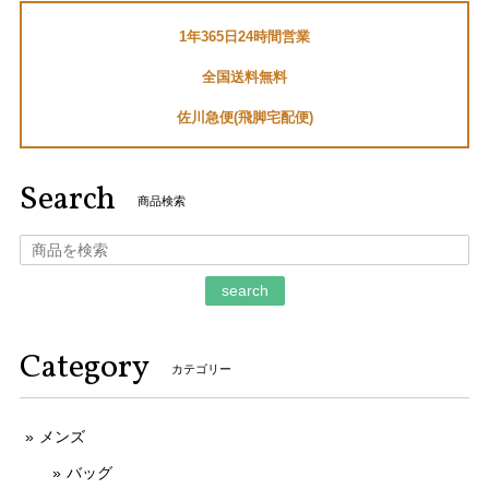
1年365日24時間営業
送料無料 マーヴィン 腕時計 メンズ セバスチャンローブ コラボモデル M023.13.44.96 黒 ブラック クロノグラフ ロゴ マーク ブランド Q191
全国送料無料
2026/01/05
佐川急便(飛脚宅配便)
セバスチャン・ローブファンなので、とても嬉しいです。あ
りがとうございました。
Search
商品検索
ご購入いただきましてありがとうございます。
そのように言っていただけましてとても嬉しく
存じます。 お客様のお言葉がとても励みになり
search
ます。 ご丁寧なお取引をしていただきましてあ
りがとうございます。 今後ともなにとぞよろし
くお願いいたします。
Category
カテゴリー
メンズ
本物 送料無料 ジミーチュウ 長財布 新品同様 ラウンドファスナー メンズ レディース ピッパ 白 黒 星 スター ロゴ マーク 綺麗 G122
2025/11/21
バッグ