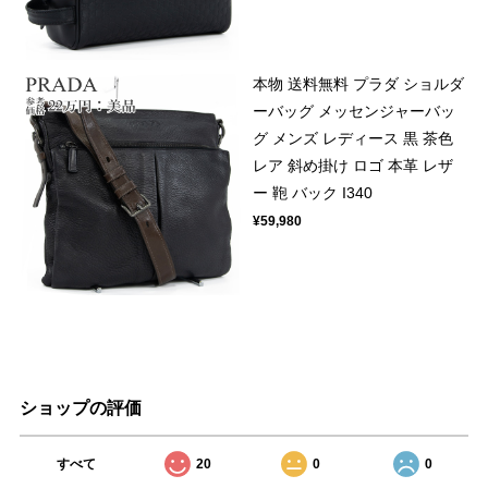
本物 送料無料 プラダ ショルダ
ーバッグ メッセンジャーバッ
グ メンズ レディース 黒 茶色
レア 斜め掛け ロゴ 本革 レザ
ー 鞄 バック I340
¥59,980
ショップの評価
すべて
20
0
0