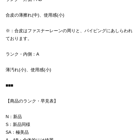
合皮の薄擦れ(中)、使用感(小)
※：合皮はファスナーレーンの周りと、パイピングにあしらわれ
ております。
ランク・内側：A
薄汚れ(小)、使用感(小)
■■■
【商品のランク・早見表】
N：新品
S：新品同様
SA：極美品
A～AB：全体的には綺麗