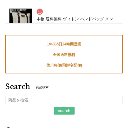
本物 送料無料 ヴィトン ハンドバッグ メンズ レディース カバMM アンティグア 白 ダークブラウン A4対応 ロゴ スタッズ 革 鞄 バック E454
2026/01/29
1年365日24時間営業
送料無料 マーヴィン 腕時計 メンズ セバスチャンローブ コラボモデル M023.13.44.96 黒 ブラック クロノグラフ ロゴ マーク ブランド Q191
全国送料無料
2026/01/05
佐川急便(飛脚宅配便)
セバスチャン・ローブファンなので、とても嬉しいです。あ
りがとうございました。
Search
商品検索
ご購入いただきましてありがとうございます。
そのように言っていただけましてとても嬉しく
存じます。 お客様のお言葉がとても励みになり
search
ます。 ご丁寧なお取引をしていただきましてあ
りがとうございます。 今後ともなにとぞよろし
くお願いいたします。