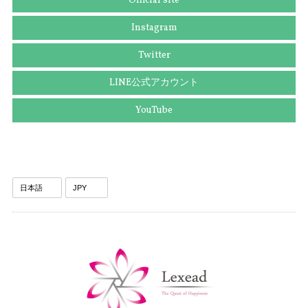
Official site
2025/09/25
Instagram
Twitter
送料無料 ディオール ネクタイ ワイドタイ シルク 黄色 イエロー グレー 紫色 ビジネス カジュアル ブランド 鍵 植物 フランス製 綺麗 N516
LINE公式アカウント
2025/09/03
YouTube
送料無料 グッチ ネクタイ ワイドタイ シルク 黄色 青 ブルー ビジネス カジュアル ブランド ホースビット 珍しい おしゃれ 人気 綺麗 N639
2025/09/03
送料無料 ディオール ネクタイ シルク ブラウン カーキー グリーングレー ビジネス 葉 リーフ 植物 ブランド 珍しい おしゃれ 綺麗 N576
2025/09/03
送料無料 バーバリー ネクタイ レギュラータイ 新品同様 シルク アイボリー グレーベージュ 青 茶色 ビジネス ペイズリー 光沢 珍しい P075