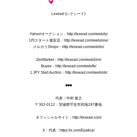
2025/08/28
Lexead (レクシード)
送料無料 フェラガモ ネクタイ メンズ シルク 赤 レッド ビジネス カジュアル 花 フラワー 植物 ブランド おしゃれ イタリア製 綺麗 P118
Yahoo!オークション：http://lexead.com/web/ly/
2025/08/21
1円スタート激安店：http://lexead.com/web/one/
メルカリShops：http://lexead.com/web/lm/
ZenMarket：http://lexead.com/web/lzm/
本物 送料無料 オールドグッチ ショルダーバッグ メンズ レディース クロコダイル型押しレザー 黒 斜め掛け GGロゴ マーク 鞄 バック E410
Buyee：http://lexead.com/web/lb/
2025/07/15
1 JPY Start Auction：http://lexead.com/web/ob/
■■■
送料無料 ブローバ 腕時計 新品同様 メンズ ダイバーズ クオーツ PRECISIONIST プレシジョニスト 98B142 ブラック 黒 ロゴ レア 綺麗 Q041
代表：中村 俊之
2025/01/09
〒302-0112：茨城県守谷市同地197番地
オフィシャルサイト：http://lexead.com/
X・代表：https://x.com/Epatica/
本物 送料無料 プラダ 2WAYショルダーバッグ ハンドバッグ レディース デニム カナパ Mサイズ 青 ブルー 斜め掛け 三角ロゴ ビジュー B244