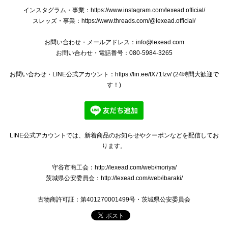
2024/12/28
インスタグラム・事業：https://www.instagram.com/lexead.official/
スレッズ・事業：https://www.threads.com/@lexead.official/
綺麗な商品、綺麗な梱包ありがとうございました^ ^ 安心し
て購入できます。 欲しい商品と出会えた際はまたよろしくお
お問い合わせ・メールアドレス：
info@lexead.com
願いします‼︎
お問い合わせ・電話番号：080-5984-3265
お問い合わせ・LINE公式アカウント：https://lin.ee/tX71fzv/ (24時間大歓迎で
いつもご購入いただきましてありがとうござい
す！)
ます。 バッグを気に入っていただけましてとて
も嬉しく存じます。 バッグのメンテナンスの方
法など、ご質問やご相談などがございました
ら、いつでもお気軽にメッセージをお寄せくだ
さい。 ご丁寧なお取引をしていただきましてあ
LINE公式アカウントでは、新着商品のお知らせやクーポンなどを配信してお
りがとうございます。 今後ともなにとぞよろし
ります。
くお願いいたします。
守谷市商工会：http://lexead.com/web/moriya/
茨城県公安委員会：http://lexead.com/web/ibaraki/
古物商許可証：第401270001499号・茨城県公安委員会
【本物・送料無料・良品】ジミーチュウ・2WAYショルダーバッグ(ロケット S・人気・斜め掛け・レア・銀色・シルバー・鞄・I144)
2024/11/21