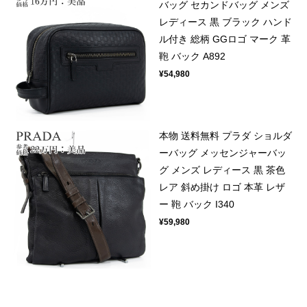
バッグ セカンドバッグ メンズ
レディース 黒 ブラック ハンド
ル付き 総柄 GGロゴ マーク 革
鞄 バック A892
¥54,980
本物 送料無料 プラダ ショルダ
ーバッグ メッセンジャーバッ
グ メンズ レディース 黒 茶色
レア 斜め掛け ロゴ 本革 レザ
ー 鞄 バック I340
¥59,980