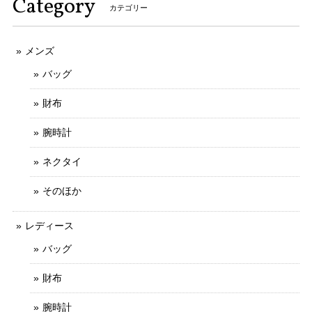
Category
カテゴリー
メンズ
本物 送料無料 ジミーチュウ 長財布 新品同様 ラウンドファスナー メンズ レディース ピッパ 白 黒 星 スター ロゴ マーク 綺麗 G122
2025/11/21
バッグ
財布
不明な点や質問にも迅速かつご丁寧に対応していただける信
用のできるお店です。
腕時計
ご丁寧なお取引をしていただきましてありがと
ネクタイ
うございます。 とても信頼できるお客様で、安
心してお取引ができました。 お力になれること
そのほか
がございましたら、お気軽にメッセージをお寄
せいただけましたら幸いでございます。 今後と
レディース
もなにとぞよろしくお願いいたします。
バッグ
財布
送料無料 シチズン 腕時計 レディース エクシード 4422-E42797 ゴールド オーバル型 12Pダイヤ ヴィンテージ ロゴ 小さめ ブランド X379
腕時計
2025/10/20