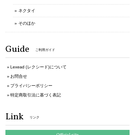
ネクタイ
写真と説明文通りの綺麗なお品でした 予備コマでのバンドサ
イズ調整にも応じていただき、ありがとうございます
そのほか
ご購入いただきましてありがとうございます。
Guide
そのように言っていただけましてとても嬉しく
ご利用ガイド
存じます。 お客様のお言葉がとても励みになり
ます。 ご丁寧なお取引をしていただきましてあ
りがとうございます。 今後ともなにとぞよろし
Lexead (レクシード)について
くお願いいたします。
お問合せ
プライバシーポリシー
特定商取引法に基づく表記
送料無料 セイコー 腕時計 ソーラー電波 レディース 1B22-0CV0 SWFH126 白 ピンクホワイト ピンクゴールド トノー型 ロゴ ブランド X183
2025/10/10
Link
リンク
本物 送料無料 ヴィトン 長財布 ラウンドファスナー 新品同様 レディース ジッピーウォレット アンプラント チェリーベリー 紫 LVロゴ 人気 H051