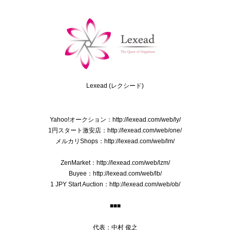
2025/09/03
送料無料 バーバリー ネクタイ レギュラータイ 新品同様 シルク アイボリー グレーベージュ 青 茶色 ビジネス ペイズリー 光沢 珍しい P075
2025/08/28
Lexead (レクシード)
送料無料 フェラガモ ネクタイ メンズ シルク 赤 レッド ビジネス カジュアル 花 フラワー 植物 ブランド おしゃれ イタリア製 綺麗 P118
Yahoo!オークション：http://lexead.com/web/ly/
2025/08/21
1円スタート激安店：http://lexead.com/web/one/
メルカリShops：http://lexead.com/web/lm/
ZenMarket：http://lexead.com/web/lzm/
本物 送料無料 オールドグッチ ショルダーバッグ メンズ レディース クロコダイル型押しレザー 黒 斜め掛け GGロゴ マーク 鞄 バック E410
Buyee：http://lexead.com/web/lb/
2025/07/15
1 JPY Start Auction：http://lexead.com/web/ob/
■■■
送料無料 ブローバ 腕時計 新品同様 メンズ ダイバーズ クオーツ PRECISIONIST プレシジョニスト 98B142 ブラック 黒 ロゴ レア 綺麗 Q041
代表：中村 俊之