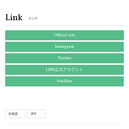
送料無料 セイコー 腕時計 ソーラー電波 レディース 1B22-0CV0 SWFH126 白 ピンクホワイト ピンクゴールド トノー型 ロゴ ブランド X183
2025/10/10
Link
リンク
本物 送料無料 ヴィトン 長財布 ラウンドファスナー 新品同様 レディース ジッピーウォレット アンプラント チェリーベリー 紫 LVロゴ 人気 H051
Official site
2025/09/25
Instagram
Twitter
送料無料 ディオール ネクタイ ワイドタイ シルク 黄色 イエロー グレー 紫色 ビジネス カジュアル ブランド 鍵 植物 フランス製 綺麗 N516
LINE公式アカウント
2025/09/03
YouTube
送料無料 グッチ ネクタイ ワイドタイ シルク 黄色 青 ブルー ビジネス カジュアル ブランド ホースビット 珍しい おしゃれ 人気 綺麗 N639
2025/09/03
送料無料 ディオール ネクタイ シルク ブラウン カーキー グリーングレー ビジネス 葉 リーフ 植物 ブランド 珍しい おしゃれ 綺麗 N576