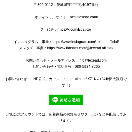
2025/01/09
〒302-0112：茨城県守谷市同地197番地
オフィシャルサイト：http://lexead.com/
X・代表：https://x.com/Epatica/
本物 送料無料 プラダ 2WAYショルダーバッグ ハンドバッグ レディース デニム カナパ Mサイズ 青 ブルー 斜め掛け 三角ロゴ ビジュー B244
2024/12/28
インスタグラム・事業：https://www.instagram.com/lexead.official/
スレッズ・事業：https://www.threads.com/@lexead.official/
綺麗な商品、綺麗な梱包ありがとうございました^ ^ 安心し
て購入できます。 欲しい商品と出会えた際はまたよろしくお
お問い合わせ・メールアドレス：
info@lexead.com
願いします‼︎
お問い合わせ・電話番号：080-5984-3265
お問い合わせ・LINE公式アカウント：https://lin.ee/tX71fzv/ (24時間大歓迎で
いつもご購入いただきましてありがとうござい
す！)
ます。 バッグを気に入っていただけましてとて
も嬉しく存じます。 バッグのメンテナンスの方
法など、ご質問やご相談などがございました
ら、いつでもお気軽にメッセージをお寄せくだ
さい。 ご丁寧なお取引をしていただきましてあ
LINE公式アカウントでは、新着商品のお知らせやクーポンなどを配信してお
りがとうございます。 今後ともなにとぞよろし
ります。
くお願いいたします。