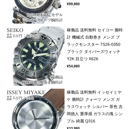
¥99,980
稼働品 送料無料 セイコー 腕時
計 機械式 自動巻き メンズ ブ
ラックモンスター 7S26-0350
ブラック ダイバーズウォッチ
Y2K 目立つ X626
¥54,980
稼働品 送料無料 イッセイミヤ
ケ 腕時計 クォーツ メンズ ガ
ラスウォッチ シルバー 茶色 吉
岡徳人 重厚感 ガラスの塊 シン
プル 綺麗 Q316
¥33,980