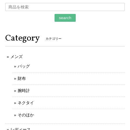
ご購入いただきましてありがとうございます。
そのように言っていただけましてとても嬉しく
存じます。 お客様のお言葉がとても励みになり
search
ます。 ご丁寧なお取引をしていただきましてあ
りがとうございます。 今後ともなにとぞよろし
くお願いいたします。
Category
カテゴリー
メンズ
本物 送料無料 ジミーチュウ 長財布 新品同様 ラウンドファスナー メンズ レディース ピッパ 白 黒 星 スター ロゴ マーク 綺麗 G122
2025/11/21
バッグ
財布
不明な点や質問にも迅速かつご丁寧に対応していただける信
用のできるお店です。
腕時計
ご丁寧なお取引をしていただきましてありがと
ネクタイ
うございます。 とても信頼できるお客様で、安
心してお取引ができました。 お力になれること
そのほか
がございましたら、お気軽にメッセージをお寄
せいただけましたら幸いでございます。 今後と
レディース