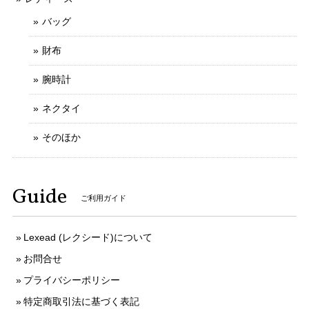
もなにとぞよろしくお願いいたします。
バッグ
財布
送料無料 シチズン 腕時計 レディース エクシード 4422-E42797 ゴールド オーバル型 12Pダイヤ ヴィンテージ ロゴ 小さめ ブランド X379
腕時計
2025/10/20
ネクタイ
写真と説明文通りの綺麗なお品でした 予備コマでのバンドサ
イズ調整にも応じていただき、ありがとうございます
そのほか
ご購入いただきましてありがとうございます。
Guide
そのように言っていただけましてとても嬉しく
ご利用ガイド
存じます。 お客様のお言葉がとても励みになり
ます。 ご丁寧なお取引をしていただきましてあ
りがとうございます。 今後ともなにとぞよろし
Lexead (レクシード)について
くお願いいたします。
お問合せ
プライバシーポリシー
特定商取引法に基づく表記