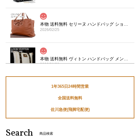
本物 送料無料 セリーヌ ハンドバッグ ショルダーバッグ メンズ レディース 茶色 ブラウン 肩掛け 通勤 大きめ マカダム 革 鞄 バック I267
2026/02/25
本物 送料無料 ヴィトン ハンドバッグ メンズ レディース カバMM アンティグア 白 ダークブラウン A4対応 ロゴ スタッズ 革 鞄 バック E454
2026/01/29
1年365日24時間営業
送料無料 マーヴィン 腕時計 メンズ セバスチャンローブ コラボモデル M023.13.44.96 黒 ブラック クロノグラフ ロゴ マーク ブランド Q191
全国送料無料
2026/01/05
佐川急便(飛脚宅配便)
セバスチャン・ローブファンなので、とても嬉しいです。あ
りがとうございました。
Search
商品検索