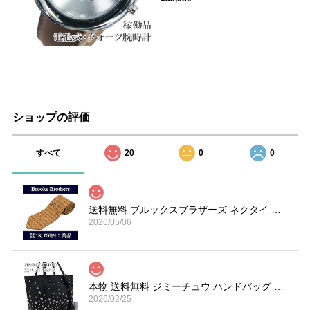
ショップの評価
すべて
20
0
0
送料無料 ブルックスブラザーズ ネクタイ シルク オーカー 赤 ライトグレー ブランド 楽器 ホルン 総柄 マーク 珍しい おしゃれ 綺麗 N606
2026/05/06
本物 送料無料 ジミーチュウ ハンドバッグ トートバッグ レディース サシャ S 黒 ブラック 珍しい Y2K 00s 星 スター ロゴ 鞄 バック A870
2026/02/25