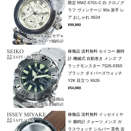
限定 RMZ-5701-C 白 クロノグ
ラフ ヴィンテージ 90s 派手 レ
ア おしゃれ X624
¥99,980
稼働品 送料無料 セイコー 腕時
計 機械式 自動巻き メンズ ブ
ラックモンスター 7S26-0350
ブラック ダイバーズウォッチ
Y2K 目立つ X626
¥54,980
稼働品 送料無料 イッセイミヤ
ケ 腕時計 クォーツ メンズ ガ
ラスウォッチ シルバー 茶色 吉