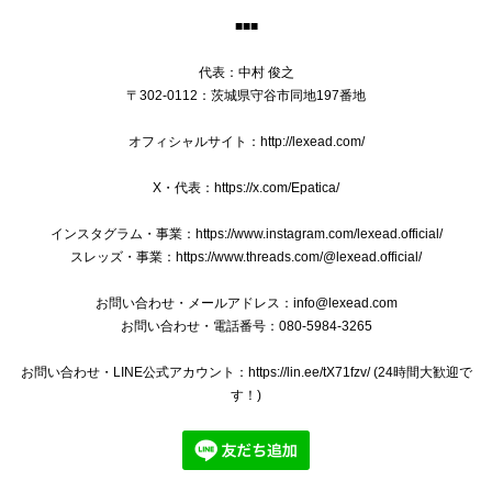
■■■
送料無料 ブローバ 腕時計 新品同様 メンズ ダイバーズ クオーツ PRECISIONIST プレシジョニスト 98B142 ブラック 黒 ロゴ レア 綺麗 Q041
代表：中村 俊之
2025/01/09
〒302-0112：茨城県守谷市同地197番地
オフィシャルサイト：http://lexead.com/
X・代表：https://x.com/Epatica/
本物 送料無料 プラダ 2WAYショルダーバッグ ハンドバッグ レディース デニム カナパ Mサイズ 青 ブルー 斜め掛け 三角ロゴ ビジュー B244
2024/12/28
インスタグラム・事業：https://www.instagram.com/lexead.official/
スレッズ・事業：https://www.threads.com/@lexead.official/
綺麗な商品、綺麗な梱包ありがとうございました^ ^ 安心し
て購入できます。 欲しい商品と出会えた際はまたよろしくお
お問い合わせ・メールアドレス：
info@lexead.com
願いします‼︎
お問い合わせ・電話番号：080-5984-3265
お問い合わせ・LINE公式アカウント：https://lin.ee/tX71fzv/ (24時間大歓迎で
いつもご購入いただきましてありがとうござい
す！)
ます。 バッグを気に入っていただけましてとて
も嬉しく存じます。 バッグのメンテナンスの方
法など、ご質問やご相談などがございました
ら、いつでもお気軽にメッセージをお寄せくだ