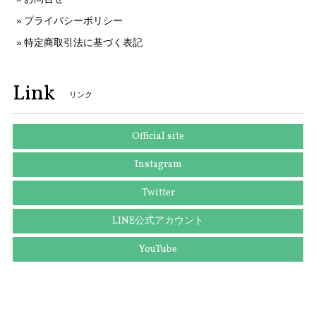
プライバシーポリシー
特定商取引法に基づく表記
送料無料 セイコー 腕時計 ソーラー電波 レディース 1B22-0CV0 SWFH126 白 ピンクホワイト ピンクゴールド トノー型 ロゴ ブランド X183
2025/10/10
Link
リンク
本物 送料無料 ヴィトン 長財布 ラウンドファスナー 新品同様 レディース ジッピーウォレット アンプラント チェリーベリー 紫 LVロゴ 人気 H051
Official site
2025/09/25
Instagram
Twitter
送料無料 ディオール ネクタイ ワイドタイ シルク 黄色 イエロー グレー 紫色 ビジネス カジュアル ブランド 鍵 植物 フランス製 綺麗 N516
LINE公式アカウント
2025/09/03
YouTube
送料無料 グッチ ネクタイ ワイドタイ シルク 黄色 青 ブルー ビジネス カジュアル ブランド ホースビット 珍しい おしゃれ 人気 綺麗 N639
2025/09/03