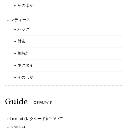
心してお取引ができました。 お力になれること
そのほか
がございましたら、お気軽にメッセージをお寄
せいただけましたら幸いでございます。 今後と
レディース
もなにとぞよろしくお願いいたします。
バッグ
財布
送料無料 シチズン 腕時計 レディース エクシード 4422-E42797 ゴールド オーバル型 12Pダイヤ ヴィンテージ ロゴ 小さめ ブランド X379
腕時計
2025/10/20
ネクタイ
写真と説明文通りの綺麗なお品でした 予備コマでのバンドサ
イズ調整にも応じていただき、ありがとうございます
そのほか
ご購入いただきましてありがとうございます。
Guide
そのように言っていただけましてとても嬉しく
ご利用ガイド
存じます。 お客様のお言葉がとても励みになり
ます。 ご丁寧なお取引をしていただきましてあ
りがとうございます。 今後ともなにとぞよろし
Lexead (レクシード)について
くお願いいたします。
お問合せ