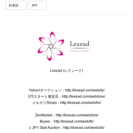
送料無料 ディオール ネクタイ シルク ブラウン カーキー グリーングレー ビジネス 葉 リーフ 植物 ブランド 珍しい おしゃれ 綺麗 N576
2025/09/03
送料無料 バーバリー ネクタイ レギュラータイ 新品同様 シルク アイボリー グレーベージュ 青 茶色 ビジネス ペイズリー 光沢 珍しい P075
2025/08/28
Lexead (レクシード)
送料無料 フェラガモ ネクタイ メンズ シルク 赤 レッド ビジネス カジュアル 花 フラワー 植物 ブランド おしゃれ イタリア製 綺麗 P118
Yahoo!オークション：http://lexead.com/web/ly/
2025/08/21
1円スタート激安店：http://lexead.com/web/one/
メルカリShops：http://lexead.com/web/lm/
ZenMarket：http://lexead.com/web/lzm/
本物 送料無料 オールドグッチ ショルダーバッグ メンズ レディース クロコダイル型押しレザー 黒 斜め掛け GGロゴ マーク 鞄 バック E410
Buyee：http://lexead.com/web/lb/
2025/07/15
1 JPY Start Auction：http://lexead.com/web/ob/