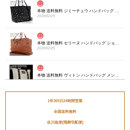
本物 送料無料 ジミーチュウ ハンドバッグ トートバッグ レディース サシャ S 黒 ブラック 珍しい Y2K 00s 星 スター ロゴ 鞄 バック A870
2026/02/25
本物 送料無料 セリーヌ ハンドバッグ ショルダーバッグ メンズ レディース 茶色 ブラウン 肩掛け 通勤 大きめ マカダム 革 鞄 バック I267
2026/02/25
本物 送料無料 ヴィトン ハンドバッグ メンズ レディース カバMM アンティグア 白 ダークブラウン A4対応 ロゴ スタッズ 革 鞄 バック E454
2026/01/29
1年365日24時間営業
送料無料 マーヴィン 腕時計 メンズ セバスチャンローブ コラボモデル M023.13.44.96 黒 ブラック クロノグラフ ロゴ マーク ブランド Q191
全国送料無料
2026/01/05
佐川急便(飛脚宅配便)
セバスチャン・ローブファンなので、とても嬉しいです。あ