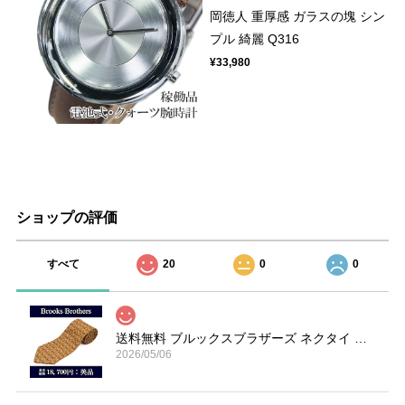
岡徳人 重厚感 ガラスの塊 シン
プル 綺麗 Q316
¥33,980
ショップの評価
すべて
20
0
0
送料無料 ブルックスブラザーズ ネクタイ シルク オーカー 赤 ライトグレー ブランド 楽器 ホルン 総柄 マーク 珍しい おしゃれ 綺麗 N606
2026/05/06