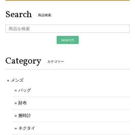
りがとうございました。
Search
商品検索
ご購入いただきましてありがとうございます。
そのように言っていただけましてとても嬉しく
存じます。 お客様のお言葉がとても励みになり
search
ます。 ご丁寧なお取引をしていただきましてあ
りがとうございます。 今後ともなにとぞよろし
くお願いいたします。
Category
カテゴリー
メンズ
本物 送料無料 ジミーチュウ 長財布 新品同様 ラウンドファスナー メンズ レディース ピッパ 白 黒 星 スター ロゴ マーク 綺麗 G122
2025/11/21
バッグ
財布
不明な点や質問にも迅速かつご丁寧に対応していただける信
用のできるお店です。
腕時計
ご丁寧なお取引をしていただきましてありがと
ネクタイ
うございます。 とても信頼できるお客様で、安