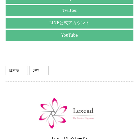
Twitter
送料無料 ディオール ネクタイ ワイドタイ シルク 黄色 イエロー グレー 紫色 ビジネス カジュアル ブランド 鍵 植物 フランス製 綺麗 N516
LINE公式アカウント
2025/09/03
YouTube
送料無料 グッチ ネクタイ ワイドタイ シルク 黄色 青 ブルー ビジネス カジュアル ブランド ホースビット 珍しい おしゃれ 人気 綺麗 N639
2025/09/03
送料無料 ディオール ネクタイ シルク ブラウン カーキー グリーングレー ビジネス 葉 リーフ 植物 ブランド 珍しい おしゃれ 綺麗 N576
2025/09/03
送料無料 バーバリー ネクタイ レギュラータイ 新品同様 シルク アイボリー グレーベージュ 青 茶色 ビジネス ペイズリー 光沢 珍しい P075
2025/08/28
Lexead (レクシード)