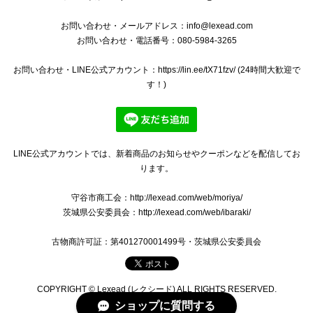
綺麗な商品、綺麗な梱包ありがとうございました^ ^ 安心し
て購入できます。 欲しい商品と出会えた際はまたよろしくお
お問い合わせ・メールアドレス：
info@lexead.com
願いします‼︎
お問い合わせ・電話番号：080-5984-3265
お問い合わせ・LINE公式アカウント：https://lin.ee/tX71fzv/ (24時間大歓迎で
いつもご購入いただきましてありがとうござい
す！)
ます。 バッグを気に入っていただけましてとて
も嬉しく存じます。 バッグのメンテナンスの方
法など、ご質問やご相談などがございました
ら、いつでもお気軽にメッセージをお寄せくだ
さい。 ご丁寧なお取引をしていただきましてあ
LINE公式アカウントでは、新着商品のお知らせやクーポンなどを配信してお
りがとうございます。 今後ともなにとぞよろし
ります。
くお願いいたします。
守谷市商工会：http://lexead.com/web/moriya/
茨城県公安委員会：http://lexead.com/web/ibaraki/
古物商許可証：第401270001499号・茨城県公安委員会
【本物・送料無料・良品】ジミーチュウ・2WAYショルダーバッグ(ロケット S・人気・斜め掛け・レア・銀色・シルバー・鞄・I144)
2024/11/21
COPYRIGHT © Lexead (レクシード) ALL RIGHTS RESERVED.
初めて購入させて頂きました‼︎ 丁寧な梱包 本当にありがと
ショップに質問する
うございます。 状態も思っていたより全然良く、またいい出