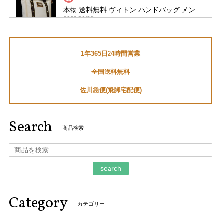
本物 送料無料 ヴィトン ハンドバッグ メンズ レディース カバMM アンティグア 白 ダークブラウン A4対応 ロゴ スタッズ 革 鞄 バック E454
2026/01/29
1年365日24時間営業
送料無料 マーヴィン 腕時計 メンズ セバスチャンローブ コラボモデル M023.13.44.96 黒 ブラック クロノグラフ ロゴ マーク ブランド Q191
全国送料無料
2026/01/05
佐川急便(飛脚宅配便)
セバスチャン・ローブファンなので、とても嬉しいです。あ
りがとうございました。
Search
商品検索
ご購入いただきましてありがとうございます。
そのように言っていただけましてとても嬉しく
存じます。 お客様のお言葉がとても励みになり
search
ます。 ご丁寧なお取引をしていただきましてあ
りがとうございます。 今後ともなにとぞよろし
くお願いいたします。
Category
カテゴリー