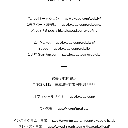
送料無料 フェラガモ ネクタイ メンズ シルク 赤 レッド ビジネス カジュアル 花 フラワー 植物 ブランド おしゃれ イタリア製 綺麗 P118
Yahoo!オークション：http://lexead.com/web/ly/
2025/08/21
1円スタート激安店：http://lexead.com/web/one/
メルカリShops：http://lexead.com/web/lm/
ZenMarket：http://lexead.com/web/lzm/
本物 送料無料 オールドグッチ ショルダーバッグ メンズ レディース クロコダイル型押しレザー 黒 斜め掛け GGロゴ マーク 鞄 バック E410
Buyee：http://lexead.com/web/lb/
2025/07/15
1 JPY Start Auction：http://lexead.com/web/ob/
■■■
送料無料 ブローバ 腕時計 新品同様 メンズ ダイバーズ クオーツ PRECISIONIST プレシジョニスト 98B142 ブラック 黒 ロゴ レア 綺麗 Q041
代表：中村 俊之
2025/01/09
〒302-0112：茨城県守谷市同地197番地
オフィシャルサイト：http://lexead.com/
X・代表：https://x.com/Epatica/
本物 送料無料 プラダ 2WAYショルダーバッグ ハンドバッグ レディース デニム カナパ Mサイズ 青 ブルー 斜め掛け 三角ロゴ ビジュー B244
2024/12/28
インスタグラム・事業：https://www.instagram.com/lexead.official/
スレッズ・事業：https://www.threads.com/@lexead.official/