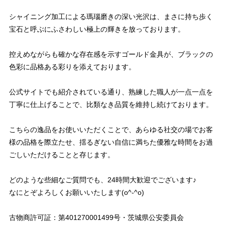
シャイニング加工による瑪瑙磨きの深い光沢は、まさに持ち歩く
宝石と呼ぶにふさわしい極上の輝きを放っております。
控えめながらも確かな存在感を示すゴールド金具が、ブラックの
色彩に品格ある彩りを添えております。
公式サイトでも紹介されている通り、熟練した職人が一点一点を
丁寧に仕上げることで、比類なき品質を維持し続けております。
こちらの逸品をお使いいただくことで、あらゆる社交の場でお客
様の品格を際立たせ、揺るぎない自信に満ちた優雅な時間をお過
ごしいただけることと存じます。
どのような些細なご質問でも、24時間大歓迎でございます♪
なにとぞよろしくお願いいたします(o^-^o)
古物商許可証：第401270001499号・茨城県公安委員会