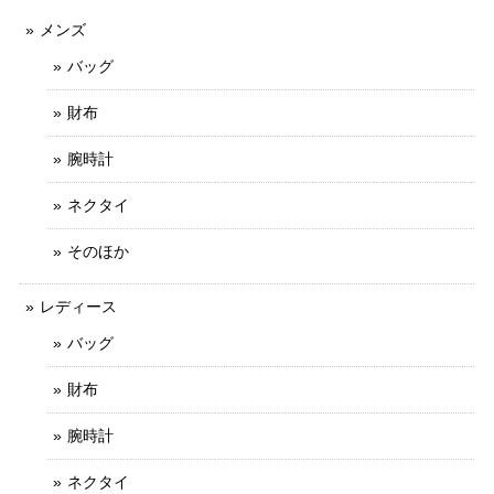
メンズ
本物 送料無料 ジミーチュウ 長財布 新品同様 ラウンドファスナー メンズ レディース ピッパ 白 黒 星 スター ロゴ マーク 綺麗 G122
2025/11/21
バッグ
財布
不明な点や質問にも迅速かつご丁寧に対応していただける信
用のできるお店です。
腕時計
ご丁寧なお取引をしていただきましてありがと
ネクタイ
うございます。 とても信頼できるお客様で、安
心してお取引ができました。 お力になれること
そのほか
がございましたら、お気軽にメッセージをお寄
せいただけましたら幸いでございます。 今後と
レディース
もなにとぞよろしくお願いいたします。
バッグ
財布
送料無料 シチズン 腕時計 レディース エクシード 4422-E42797 ゴールド オーバル型 12Pダイヤ ヴィンテージ ロゴ 小さめ ブランド X379
腕時計
2025/10/20
ネクタイ