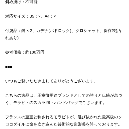
斜め掛け：不可能
対応サイズ：B5：×、A4：×
付属品：鍵 × 2、カデナ(パドロック)、クロシェット、保存袋(汚
れあり)
参考価格：約180万円
■■■
いつもご覧いただきましてありがとうございます。
こちらの逸品は、王室御用達ブランドとしての誇りと伝統が息づ
く、モラビトのスカラ28・ハンドバッグでございます。
フランスの至宝と称されるモラビトが、選び抜かれた最高級のク
ロコダイルに命を吹き込んだ芸術的な造形美を誇っております。