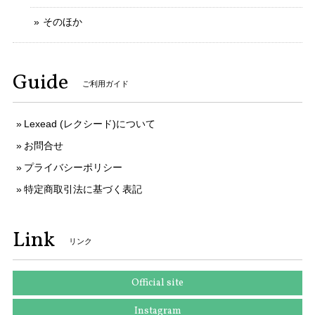
写真と説明文通りの綺麗なお品でした 予備コマでのバンドサ
イズ調整にも応じていただき、ありがとうございます
そのほか
ご購入いただきましてありがとうございます。
Guide
そのように言っていただけましてとても嬉しく
ご利用ガイド
存じます。 お客様のお言葉がとても励みになり
ます。 ご丁寧なお取引をしていただきましてあ
りがとうございます。 今後ともなにとぞよろし
Lexead (レクシード)について
くお願いいたします。
お問合せ
プライバシーポリシー
特定商取引法に基づく表記
送料無料 セイコー 腕時計 ソーラー電波 レディース 1B22-0CV0 SWFH126 白 ピンクホワイト ピンクゴールド トノー型 ロゴ ブランド X183
2025/10/10
Link
リンク
本物 送料無料 ヴィトン 長財布 ラウンドファスナー 新品同様 レディース ジッピーウォレット アンプラント チェリーベリー 紫 LVロゴ 人気 H051
Official site
2025/09/25
Instagram