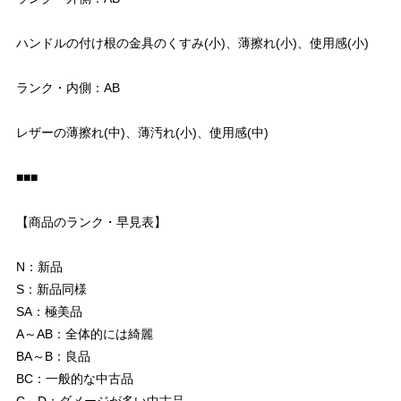
ハンドルの付け根の金具のくすみ(小)、薄擦れ(小)、使用感(小)
ランク・内側：AB
レザーの薄擦れ(中)、薄汚れ(小)、使用感(中)
■■■
【商品のランク・早見表】
N：新品
S：新品同様
SA：極美品
A～AB：全体的には綺麗
BA～B：良品
BC：一般的な中古品
C～D：ダメージが多い中古品