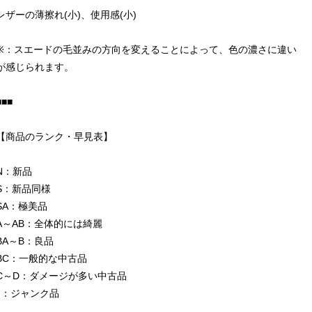
レザーの薄擦れ(小)、使用感(小)
※：スエードの毛並みの方向を変えることによって、色の濃さに違い
が感じられます。
■■■
【商品のランク・早見表】
N：新品
S：新品同様
SA：極美品
A～AB：全体的には綺麗
BA～B：良品
BC：一般的な中古品
C～D：ダメージが多い中古品
J：ジャンク品