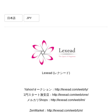
送料無料 グッチ ネクタイ ワイドタイ シルク 黄色 青 ブルー ビジネス カジュアル ブランド ホースビット 珍しい おしゃれ 人気 綺麗 N639
2025/09/03
送料無料 ディオール ネクタイ シルク ブラウン カーキー グリーングレー ビジネス 葉 リーフ 植物 ブランド 珍しい おしゃれ 綺麗 N576
2025/09/03
送料無料 バーバリー ネクタイ レギュラータイ 新品同様 シルク アイボリー グレーベージュ 青 茶色 ビジネス ペイズリー 光沢 珍しい P075
2025/08/28
Lexead (レクシード)
送料無料 フェラガモ ネクタイ メンズ シルク 赤 レッド ビジネス カジュアル 花 フラワー 植物 ブランド おしゃれ イタリア製 綺麗 P118
Yahoo!オークション：http://lexead.com/web/ly/
2025/08/21
1円スタート激安店：http://lexead.com/web/one/
メルカリShops：http://lexead.com/web/lm/
ZenMarket：http://lexead.com/web/lzm/