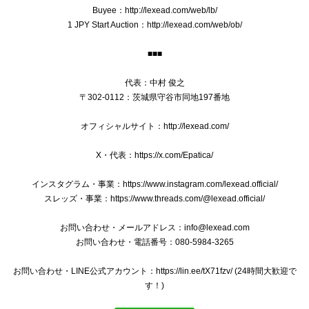
本物 送料無料 オールドグッチ ショルダーバッグ メンズ レディース クロコダイル型押しレザー 黒 斜め掛け GGロゴ マーク 鞄 バック E410
Buyee：http://lexead.com/web/lb/
2025/07/15
1 JPY Start Auction：http://lexead.com/web/ob/
■■■
送料無料 ブローバ 腕時計 新品同様 メンズ ダイバーズ クオーツ PRECISIONIST プレシジョニスト 98B142 ブラック 黒 ロゴ レア 綺麗 Q041
代表：中村 俊之
2025/01/09
〒302-0112：茨城県守谷市同地197番地
オフィシャルサイト：http://lexead.com/
X・代表：https://x.com/Epatica/
本物 送料無料 プラダ 2WAYショルダーバッグ ハンドバッグ レディース デニム カナパ Mサイズ 青 ブルー 斜め掛け 三角ロゴ ビジュー B244
2024/12/28
インスタグラム・事業：https://www.instagram.com/lexead.official/
スレッズ・事業：https://www.threads.com/@lexead.official/
綺麗な商品、綺麗な梱包ありがとうございました^ ^ 安心し
て購入できます。 欲しい商品と出会えた際はまたよろしくお
お問い合わせ・メールアドレス：
info@lexead.com
願いします‼︎
お問い合わせ・電話番号：080-5984-3265
お問い合わせ・LINE公式アカウント：https://lin.ee/tX71fzv/ (24時間大歓迎で
いつもご購入いただきましてありがとうござい
す！)
ます。 バッグを気に入っていただけましてとて
も嬉しく存じます。 バッグのメンテナンスの方