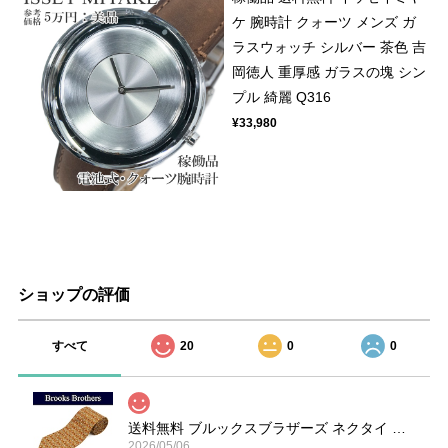
ケ 腕時計 クォーツ メンズ ガ
ラスウォッチ シルバー 茶色 吉
岡徳人 重厚感 ガラスの塊 シン
プル 綺麗 Q316
¥33,980
ショップの評価
すべて
20
0
0
送料無料 ブルックスブラザーズ ネクタイ シルク オーカー 赤 ライトグレー ブランド 楽器 ホルン 総柄 マーク 珍しい おしゃれ 綺麗 N606
2026/05/06