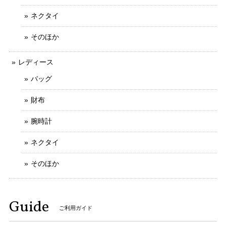
ご丁寧なお取引をしていただきましてありがと
ネクタイ
うございます。 とても信頼できるお客様で、安
心してお取引ができました。 お力になれること
そのほか
がございましたら、お気軽にメッセージをお寄
せいただけましたら幸いでございます。 今後と
レディース
もなにとぞよろしくお願いいたします。
バッグ
財布
送料無料 シチズン 腕時計 レディース エクシード 4422-E42797 ゴールド オーバル型 12Pダイヤ ヴィンテージ ロゴ 小さめ ブランド X379
腕時計
2025/10/20
ネクタイ
写真と説明文通りの綺麗なお品でした 予備コマでのバンドサ
イズ調整にも応じていただき、ありがとうございます
そのほか
ご購入いただきましてありがとうございます。
Guide
そのように言っていただけましてとても嬉しく
ご利用ガイド
存じます。 お客様のお言葉がとても励みになり
ます。 ご丁寧なお取引をしていただきましてあ