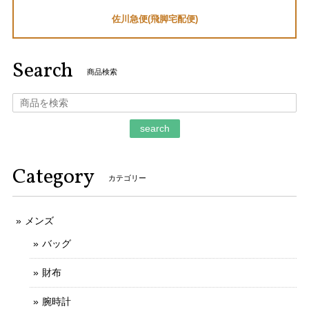
佐川急便(飛脚宅配便)
セバスチャン・ローブファンなので、とても嬉しいです。あ
りがとうございました。
Search
商品検索
ご購入いただきましてありがとうございます。
そのように言っていただけましてとても嬉しく
存じます。 お客様のお言葉がとても励みになり
search
ます。 ご丁寧なお取引をしていただきましてあ
りがとうございます。 今後ともなにとぞよろし
くお願いいたします。
Category
カテゴリー
メンズ
本物 送料無料 ジミーチュウ 長財布 新品同様 ラウンドファスナー メンズ レディース ピッパ 白 黒 星 スター ロゴ マーク 綺麗 G122
2025/11/21
バッグ
財布
不明な点や質問にも迅速かつご丁寧に対応していただける信
用のできるお店です。
腕時計