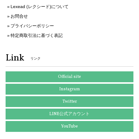
りがとうございます。 今後ともなにとぞよろし
Lexead (レクシード)について
くお願いいたします。
お問合せ
プライバシーポリシー
特定商取引法に基づく表記
送料無料 セイコー 腕時計 ソーラー電波 レディース 1B22-0CV0 SWFH126 白 ピンクホワイト ピンクゴールド トノー型 ロゴ ブランド X183
2025/10/10
Link
リンク
本物 送料無料 ヴィトン 長財布 ラウンドファスナー 新品同様 レディース ジッピーウォレット アンプラント チェリーベリー 紫 LVロゴ 人気 H051
Official site
2025/09/25
Instagram
Twitter
送料無料 ディオール ネクタイ ワイドタイ シルク 黄色 イエロー グレー 紫色 ビジネス カジュアル ブランド 鍵 植物 フランス製 綺麗 N516
LINE公式アカウント
2025/09/03
YouTube