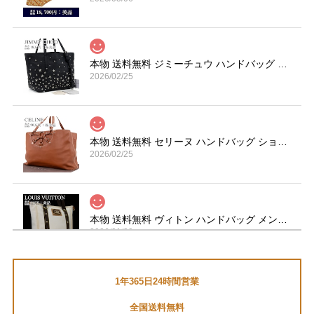
本物 送料無料 ジミーチュウ ハンドバッグ トートバッグ レディース サシャ S 黒 ブラック 珍しい Y2K 00s 星 スター ロゴ 鞄 バック A870
2026/02/25
本物 送料無料 セリーヌ ハンドバッグ ショルダーバッグ メンズ レディース 茶色 ブラウン 肩掛け 通勤 大きめ マカダム 革 鞄 バック I267
2026/02/25
本物 送料無料 ヴィトン ハンドバッグ メンズ レディース カバMM アンティグア 白 ダークブラウン A4対応 ロゴ スタッズ 革 鞄 バック E454
2026/01/29
1年365日24時間営業
送料無料 マーヴィン 腕時計 メンズ セバスチャンローブ コラボモデル M023.13.44.96 黒 ブラック クロノグラフ ロゴ マーク ブランド Q191
全国送料無料
2026/01/05