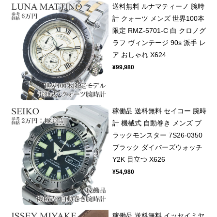
送料無料 ルナマティーノ 腕時
計 クォーツ メンズ 世界100本
限定 RMZ-5701-C 白 クロノグ
ラフ ヴィンテージ 90s 派手 レ
ア おしゃれ X624
¥99,980
稼働品 送料無料 セイコー 腕時
計 機械式 自動巻き メンズ ブ
ラックモンスター 7S26-0350
ブラック ダイバーズウォッチ
Y2K 目立つ X626
¥54,980
稼働品 送料無料 イッセイミヤ