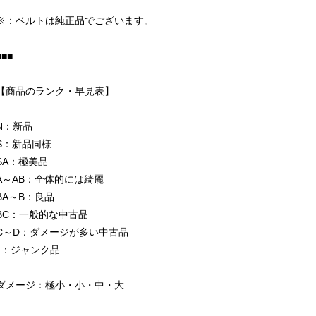
※：ベルトは純正品でございます。
■■■
【商品のランク・早見表】
N：新品
S：新品同様
SA：極美品
A～AB：全体的には綺麗
BA～B：良品
BC：一般的な中古品
C～D：ダメージが多い中古品
J：ジャンク品
ダメージ：極小・小・中・大