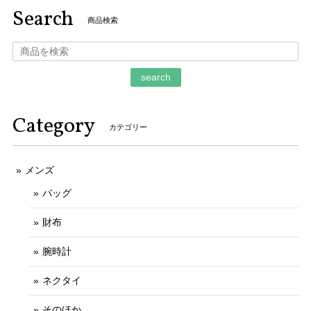
Search
商品検索
ご購入いただきましてありがとうございます。
そのように言っていただけましてとても嬉しく
存じます。 お客様のお言葉がとても励みになり
search
ます。 ご丁寧なお取引をしていただきましてあ
りがとうございます。 今後ともなにとぞよろし
くお願いいたします。
Category
カテゴリー
メンズ
本物 送料無料 ジミーチュウ 長財布 新品同様 ラウンドファスナー メンズ レディース ピッパ 白 黒 星 スター ロゴ マーク 綺麗 G122
2025/11/21
バッグ
財布
不明な点や質問にも迅速かつご丁寧に対応していただける信
用のできるお店です。
腕時計
ご丁寧なお取引をしていただきましてありがと
ネクタイ
うございます。 とても信頼できるお客様で、安
心してお取引ができました。 お力になれること
そのほか