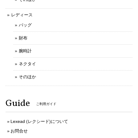
がございましたら、お気軽にメッセージをお寄
せいただけましたら幸いでございます。 今後と
レディース
もなにとぞよろしくお願いいたします。
バッグ
財布
送料無料 シチズン 腕時計 レディース エクシード 4422-E42797 ゴールド オーバル型 12Pダイヤ ヴィンテージ ロゴ 小さめ ブランド X379
腕時計
2025/10/20
ネクタイ
写真と説明文通りの綺麗なお品でした 予備コマでのバンドサ
イズ調整にも応じていただき、ありがとうございます
そのほか
ご購入いただきましてありがとうございます。
Guide
そのように言っていただけましてとても嬉しく
ご利用ガイド
存じます。 お客様のお言葉がとても励みになり
ます。 ご丁寧なお取引をしていただきましてあ
りがとうございます。 今後ともなにとぞよろし
Lexead (レクシード)について
くお願いいたします。
お問合せ