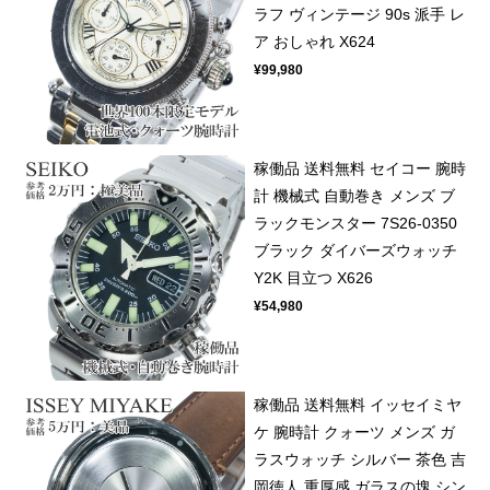
ラフ ヴィンテージ 90s 派手 レ
ア おしゃれ X624
¥99,980
稼働品 送料無料 セイコー 腕時
計 機械式 自動巻き メンズ ブ
ラックモンスター 7S26-0350
ブラック ダイバーズウォッチ
Y2K 目立つ X626
¥54,980
稼働品 送料無料 イッセイミヤ
ケ 腕時計 クォーツ メンズ ガ
ラスウォッチ シルバー 茶色 吉
岡徳人 重厚感 ガラスの塊 シン