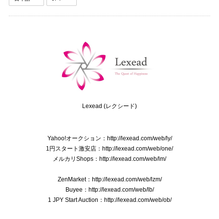
送料無料 ディオール ネクタイ シルク ブラウン カーキー グリーングレー ビジネス 葉 リーフ 植物 ブランド 珍しい おしゃれ 綺麗 N576
2025/09/03
送料無料 バーバリー ネクタイ レギュラータイ 新品同様 シルク アイボリー グレーベージュ 青 茶色 ビジネス ペイズリー 光沢 珍しい P075
2025/08/28
Lexead (レクシード)
送料無料 フェラガモ ネクタイ メンズ シルク 赤 レッド ビジネス カジュアル 花 フラワー 植物 ブランド おしゃれ イタリア製 綺麗 P118
Yahoo!オークション：http://lexead.com/web/ly/
2025/08/21
1円スタート激安店：http://lexead.com/web/one/
メルカリShops：http://lexead.com/web/lm/
ZenMarket：http://lexead.com/web/lzm/
本物 送料無料 オールドグッチ ショルダーバッグ メンズ レディース クロコダイル型押しレザー 黒 斜め掛け GGロゴ マーク 鞄 バック E410
Buyee：http://lexead.com/web/lb/
2025/07/15
1 JPY Start Auction：http://lexead.com/web/ob/