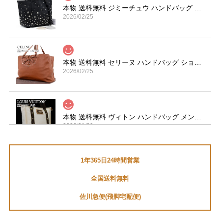
本物 送料無料 ジミーチュウ ハンドバッグ トートバッグ レディース サシャ S 黒 ブラック 珍しい Y2K 00s 星 スター ロゴ 鞄 バック A870
2026/02/25
本物 送料無料 セリーヌ ハンドバッグ ショルダーバッグ メンズ レディース 茶色 ブラウン 肩掛け 通勤 大きめ マカダム 革 鞄 バック I267
2026/02/25
本物 送料無料 ヴィトン ハンドバッグ メンズ レディース カバMM アンティグア 白 ダークブラウン A4対応 ロゴ スタッズ 革 鞄 バック E454
2026/01/29
1年365日24時間営業
送料無料 マーヴィン 腕時計 メンズ セバスチャンローブ コラボモデル M023.13.44.96 黒 ブラック クロノグラフ ロゴ マーク ブランド Q191
全国送料無料
2026/01/05
佐川急便(飛脚宅配便)
セバスチャン・ローブファンなので、とても嬉しいです。あ
りがとうございました。