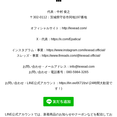
■■■
送料無料 ブローバ 腕時計 新品同様 メンズ ダイバーズ クオーツ PRECISIONIST プレシジョニスト 98B142 ブラック 黒 ロゴ レア 綺麗 Q041
代表：中村 俊之
2025/01/09
〒302-0112：茨城県守谷市同地197番地
オフィシャルサイト：http://lexead.com/
X・代表：https://x.com/Epatica/
本物 送料無料 プラダ 2WAYショルダーバッグ ハンドバッグ レディース デニム カナパ Mサイズ 青 ブルー 斜め掛け 三角ロゴ ビジュー B244
2024/12/28
インスタグラム・事業：https://www.instagram.com/lexead.official/
スレッズ・事業：https://www.threads.com/@lexead.official/
綺麗な商品、綺麗な梱包ありがとうございました^ ^ 安心し
て購入できます。 欲しい商品と出会えた際はまたよろしくお
お問い合わせ・メールアドレス：
info@lexead.com
願いします‼︎
お問い合わせ・電話番号：080-5984-3265
お問い合わせ・LINE公式アカウント：https://lin.ee/tX71fzv/ (24時間大歓迎で
いつもご購入いただきましてありがとうござい
す！)
ます。 バッグを気に入っていただけましてとて
も嬉しく存じます。 バッグのメンテナンスの方
法など、ご質問やご相談などがございました
ら、いつでもお気軽にメッセージをお寄せくだ
さい。 ご丁寧なお取引をしていただきましてあ
LINE公式アカウントでは、新着商品のお知らせやクーポンなどを配信してお