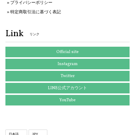
プライバシーポリシー
特定商取引法に基づく表記
送料無料 セイコー 腕時計 ソーラー電波 レディース 1B22-0CV0 SWFH126 白 ピンクホワイト ピンクゴールド トノー型 ロゴ ブランド X183
2025/10/10
Link
リンク
本物 送料無料 ヴィトン 長財布 ラウンドファスナー 新品同様 レディース ジッピーウォレット アンプラント チェリーベリー 紫 LVロゴ 人気 H051
Official site
2025/09/25
Instagram
Twitter
送料無料 ディオール ネクタイ ワイドタイ シルク 黄色 イエロー グレー 紫色 ビジネス カジュアル ブランド 鍵 植物 フランス製 綺麗 N516
LINE公式アカウント
2025/09/03
YouTube
送料無料 グッチ ネクタイ ワイドタイ シルク 黄色 青 ブルー ビジネス カジュアル ブランド ホースビット 珍しい おしゃれ 人気 綺麗 N639
2025/09/03