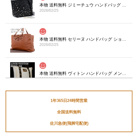
本物 送料無料 ジミーチュウ ハンドバッグ トートバッグ レディース サシャ S 黒 ブラック 珍しい Y2K 00s 星 スター ロゴ 鞄 バック A870
2026/02/25
本物 送料無料 セリーヌ ハンドバッグ ショルダーバッグ メンズ レディース 茶色 ブラウン 肩掛け 通勤 大きめ マカダム 革 鞄 バック I267
2026/02/25
本物 送料無料 ヴィトン ハンドバッグ メンズ レディース カバMM アンティグア 白 ダークブラウン A4対応 ロゴ スタッズ 革 鞄 バック E454
2026/01/29
1年365日24時間営業
送料無料 マーヴィン 腕時計 メンズ セバスチャンローブ コラボモデル M023.13.44.96 黒 ブラック クロノグラフ ロゴ マーク ブランド Q191
全国送料無料
2026/01/05
佐川急便(飛脚宅配便)
セバスチャン・ローブファンなので、とても嬉しいです。あ
りがとうございました。