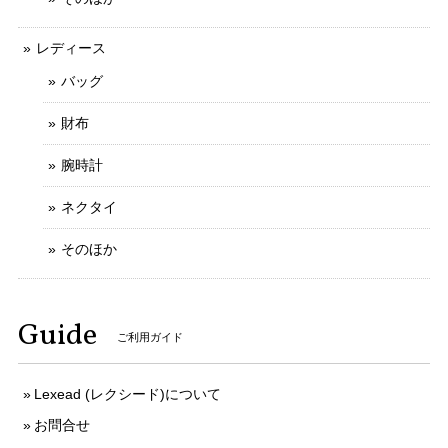
がございましたら、お気軽にメッセージをお寄
せいただけましたら幸いでございます。 今後と
レディース
もなにとぞよろしくお願いいたします。
バッグ
財布
送料無料 シチズン 腕時計 レディース エクシード 4422-E42797 ゴールド オーバル型 12Pダイヤ ヴィンテージ ロゴ 小さめ ブランド X379
腕時計
2025/10/20
ネクタイ
写真と説明文通りの綺麗なお品でした 予備コマでのバンドサ
イズ調整にも応じていただき、ありがとうございます
そのほか
ご購入いただきましてありがとうございます。
Guide
そのように言っていただけましてとても嬉しく
ご利用ガイド
存じます。 お客様のお言葉がとても励みになり
ます。 ご丁寧なお取引をしていただきましてあ
りがとうございます。 今後ともなにとぞよろし
Lexead (レクシード)について
くお願いいたします。
お問合せ