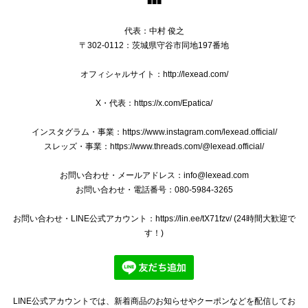
■■■
送料無料 ブローバ 腕時計 新品同様 メンズ ダイバーズ クオーツ PRECISIONIST プレシジョニスト 98B142 ブラック 黒 ロゴ レア 綺麗 Q041
代表：中村 俊之
2025/01/09
〒302-0112：茨城県守谷市同地197番地
オフィシャルサイト：http://lexead.com/
X・代表：https://x.com/Epatica/
本物 送料無料 プラダ 2WAYショルダーバッグ ハンドバッグ レディース デニム カナパ Mサイズ 青 ブルー 斜め掛け 三角ロゴ ビジュー B244
2024/12/28
インスタグラム・事業：https://www.instagram.com/lexead.official/
スレッズ・事業：https://www.threads.com/@lexead.official/
綺麗な商品、綺麗な梱包ありがとうございました^ ^ 安心し
て購入できます。 欲しい商品と出会えた際はまたよろしくお
お問い合わせ・メールアドレス：
info@lexead.com
願いします‼︎
お問い合わせ・電話番号：080-5984-3265
お問い合わせ・LINE公式アカウント：https://lin.ee/tX71fzv/ (24時間大歓迎で
いつもご購入いただきましてありがとうござい
す！)
ます。 バッグを気に入っていただけましてとて
も嬉しく存じます。 バッグのメンテナンスの方
法など、ご質問やご相談などがございました
ら、いつでもお気軽にメッセージをお寄せくだ
さい。 ご丁寧なお取引をしていただきましてあ
LINE公式アカウントでは、新着商品のお知らせやクーポンなどを配信してお