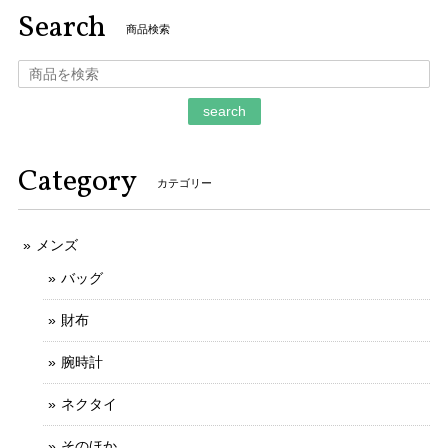
Search
商品検索
ご購入いただきましてありがとうございます。
そのように言っていただけましてとても嬉しく
存じます。 お客様のお言葉がとても励みになり
search
ます。 ご丁寧なお取引をしていただきましてあ
りがとうございます。 今後ともなにとぞよろし
くお願いいたします。
Category
カテゴリー
メンズ
本物 送料無料 ジミーチュウ 長財布 新品同様 ラウンドファスナー メンズ レディース ピッパ 白 黒 星 スター ロゴ マーク 綺麗 G122
2025/11/21
バッグ
財布
不明な点や質問にも迅速かつご丁寧に対応していただける信
用のできるお店です。
腕時計
ご丁寧なお取引をしていただきましてありがと
ネクタイ
うございます。 とても信頼できるお客様で、安
心してお取引ができました。 お力になれること
そのほか