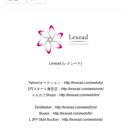
送料無料 ディオール ネクタイ シルク ブラウン カーキー グリーングレー ビジネス 葉 リーフ 植物 ブランド 珍しい おしゃれ 綺麗 N576
2025/09/03
送料無料 バーバリー ネクタイ レギュラータイ 新品同様 シルク アイボリー グレーベージュ 青 茶色 ビジネス ペイズリー 光沢 珍しい P075
2025/08/28
Lexead (レクシード)
送料無料 フェラガモ ネクタイ メンズ シルク 赤 レッド ビジネス カジュアル 花 フラワー 植物 ブランド おしゃれ イタリア製 綺麗 P118
Yahoo!オークション：http://lexead.com/web/ly/
2025/08/21
1円スタート激安店：http://lexead.com/web/one/
メルカリShops：http://lexead.com/web/lm/
ZenMarket：http://lexead.com/web/lzm/
本物 送料無料 オールドグッチ ショルダーバッグ メンズ レディース クロコダイル型押しレザー 黒 斜め掛け GGロゴ マーク 鞄 バック E410
Buyee：http://lexead.com/web/lb/
2025/07/15
1 JPY Start Auction：http://lexead.com/web/ob/