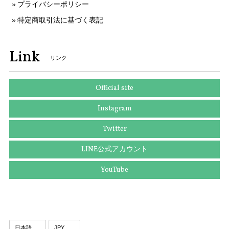
プライバシーポリシー
特定商取引法に基づく表記
送料無料 セイコー 腕時計 ソーラー電波 レディース 1B22-0CV0 SWFH126 白 ピンクホワイト ピンクゴールド トノー型 ロゴ ブランド X183
2025/10/10
Link
リンク
本物 送料無料 ヴィトン 長財布 ラウンドファスナー 新品同様 レディース ジッピーウォレット アンプラント チェリーベリー 紫 LVロゴ 人気 H051
Official site
2025/09/25
Instagram
Twitter
送料無料 ディオール ネクタイ ワイドタイ シルク 黄色 イエロー グレー 紫色 ビジネス カジュアル ブランド 鍵 植物 フランス製 綺麗 N516
LINE公式アカウント
2025/09/03
YouTube
送料無料 グッチ ネクタイ ワイドタイ シルク 黄色 青 ブルー ビジネス カジュアル ブランド ホースビット 珍しい おしゃれ 人気 綺麗 N639
2025/09/03