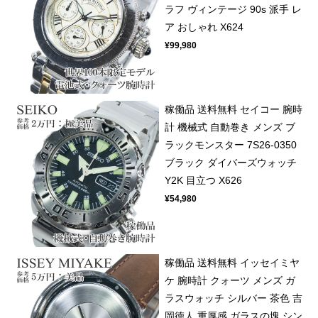
ラフ ヴィンテージ 90s 派手 レ
ア おしゃれ X624
¥99,980
稼働品 送料無料 セイコー 腕時
計 機械式 自動巻き メンズ ブ
ラックモンスター 7S26-0350
ブラック ダイバーズウォッチ
Y2K 目立つ X626
¥54,980
稼働品 送料無料 イッセイミヤ
ケ 腕時計 クォーツ メンズ ガ
ラスウォッチ シルバー 茶色 吉
岡徳人 重厚感 ガラスの塊 シン