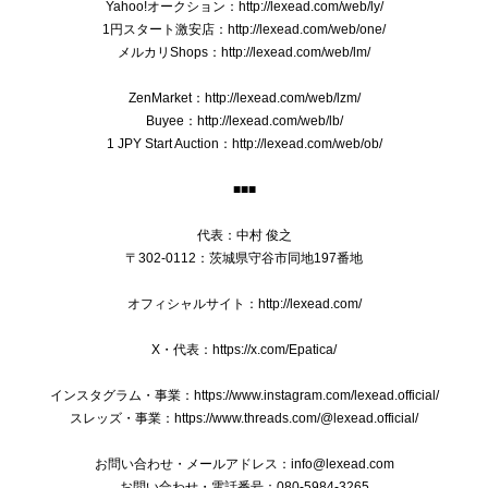
Yahoo!オークション：http://lexead.com/web/ly/
2025/08/21
1円スタート激安店：http://lexead.com/web/one/
メルカリShops：http://lexead.com/web/lm/
ZenMarket：http://lexead.com/web/lzm/
本物 送料無料 オールドグッチ ショルダーバッグ メンズ レディース クロコダイル型押しレザー 黒 斜め掛け GGロゴ マーク 鞄 バック E410
Buyee：http://lexead.com/web/lb/
2025/07/15
1 JPY Start Auction：http://lexead.com/web/ob/
■■■
送料無料 ブローバ 腕時計 新品同様 メンズ ダイバーズ クオーツ PRECISIONIST プレシジョニスト 98B142 ブラック 黒 ロゴ レア 綺麗 Q041
代表：中村 俊之
2025/01/09
〒302-0112：茨城県守谷市同地197番地
オフィシャルサイト：http://lexead.com/
X・代表：https://x.com/Epatica/
本物 送料無料 プラダ 2WAYショルダーバッグ ハンドバッグ レディース デニム カナパ Mサイズ 青 ブルー 斜め掛け 三角ロゴ ビジュー B244
2024/12/28
インスタグラム・事業：https://www.instagram.com/lexead.official/
スレッズ・事業：https://www.threads.com/@lexead.official/
綺麗な商品、綺麗な梱包ありがとうございました^ ^ 安心し
て購入できます。 欲しい商品と出会えた際はまたよろしくお
お問い合わせ・メールアドレス：
info@lexead.com
願いします‼︎
お問い合わせ・電話番号：080-5984-3265