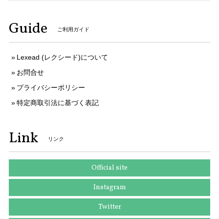
ご購入いただきましてありがとうございます。
Guide
そのように言っていただけましてとても嬉しく
ご利用ガイド
存じます。 お客様のお言葉がとても励みになり
ます。 ご丁寧なお取引をしていただきましてあ
りがとうございます。 今後ともなにとぞよろし
Lexead (レクシード)について
くお願いいたします。
お問合せ
プライバシーポリシー
特定商取引法に基づく表記
送料無料 セイコー 腕時計 ソーラー電波 レディース 1B22-0CV0 SWFH126 白 ピンクホワイト ピンクゴールド トノー型 ロゴ ブランド X183
2025/10/10
Link
リンク
本物 送料無料 ヴィトン 長財布 ラウンドファスナー 新品同様 レディース ジッピーウォレット アンプラント チェリーベリー 紫 LVロゴ 人気 H051
Official site
2025/09/25
Instagram
Twitter
送料無料 ディオール ネクタイ ワイドタイ シルク 黄色 イエロー グレー 紫色 ビジネス カジュアル ブランド 鍵 植物 フランス製 綺麗 N516