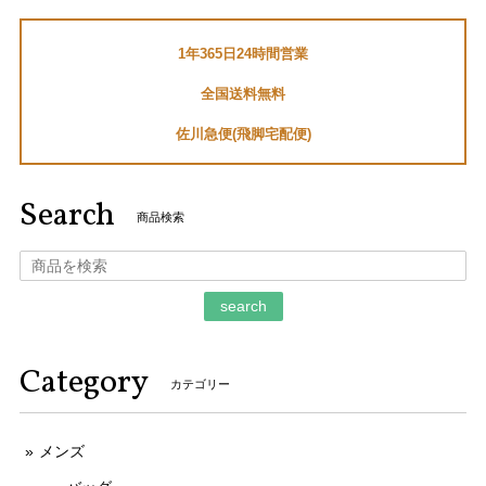
1年365日24時間営業
送料無料 マーヴィン 腕時計 メンズ セバスチャンローブ コラボモデル M023.13.44.96 黒 ブラック クロノグラフ ロゴ マーク ブランド Q191
全国送料無料
2026/01/05
佐川急便(飛脚宅配便)
セバスチャン・ローブファンなので、とても嬉しいです。あ
りがとうございました。
Search
商品検索
ご購入いただきましてありがとうございます。
そのように言っていただけましてとても嬉しく
存じます。 お客様のお言葉がとても励みになり
search
ます。 ご丁寧なお取引をしていただきましてあ
りがとうございます。 今後ともなにとぞよろし
くお願いいたします。
Category
カテゴリー
メンズ
本物 送料無料 ジミーチュウ 長財布 新品同様 ラウンドファスナー メンズ レディース ピッパ 白 黒 星 スター ロゴ マーク 綺麗 G122
2025/11/21