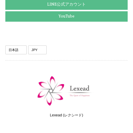
LINE公式アカウント
2025/09/03
YouTube
送料無料 グッチ ネクタイ ワイドタイ シルク 黄色 青 ブルー ビジネス カジュアル ブランド ホースビット 珍しい おしゃれ 人気 綺麗 N639
2025/09/03
送料無料 ディオール ネクタイ シルク ブラウン カーキー グリーングレー ビジネス 葉 リーフ 植物 ブランド 珍しい おしゃれ 綺麗 N576
2025/09/03
送料無料 バーバリー ネクタイ レギュラータイ 新品同様 シルク アイボリー グレーベージュ 青 茶色 ビジネス ペイズリー 光沢 珍しい P075
2025/08/28
Lexead (レクシード)
送料無料 フェラガモ ネクタイ メンズ シルク 赤 レッド ビジネス カジュアル 花 フラワー 植物 ブランド おしゃれ イタリア製 綺麗 P118