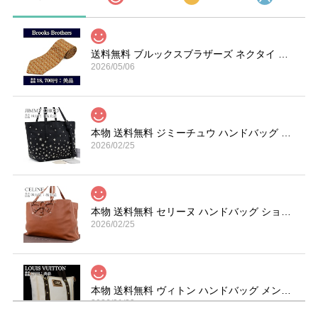
送料無料 ブルックスブラザーズ ネクタイ シルク オーカー 赤 ライトグレー ブランド 楽器 ホルン 総柄 マーク 珍しい おしゃれ 綺麗 N606
2026/05/06
本物 送料無料 ジミーチュウ ハンドバッグ トートバッグ レディース サシャ S 黒 ブラック 珍しい Y2K 00s 星 スター ロゴ 鞄 バック A870
2026/02/25
本物 送料無料 セリーヌ ハンドバッグ ショルダーバッグ メンズ レディース 茶色 ブラウン 肩掛け 通勤 大きめ マカダム 革 鞄 バック I267
2026/02/25
本物 送料無料 ヴィトン ハンドバッグ メンズ レディース カバMM アンティグア 白 ダークブラウン A4対応 ロゴ スタッズ 革 鞄 バック E454
2026/01/29