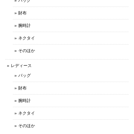
バッグ
財布
不明な点や質問にも迅速かつご丁寧に対応していただける信
用のできるお店です。
腕時計
ご丁寧なお取引をしていただきましてありがと
ネクタイ
うございます。 とても信頼できるお客様で、安
心してお取引ができました。 お力になれること
そのほか
がございましたら、お気軽にメッセージをお寄
せいただけましたら幸いでございます。 今後と
レディース
もなにとぞよろしくお願いいたします。
バッグ
財布
送料無料 シチズン 腕時計 レディース エクシード 4422-E42797 ゴールド オーバル型 12Pダイヤ ヴィンテージ ロゴ 小さめ ブランド X379
腕時計
2025/10/20
ネクタイ
写真と説明文通りの綺麗なお品でした 予備コマでのバンドサ
イズ調整にも応じていただき、ありがとうございます
そのほか